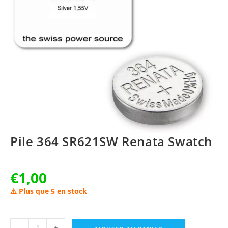
Pile 364 SR621SW Renata Swatch
€
1,00
⚠️ Plus que 5 en stock
quantité
-
+