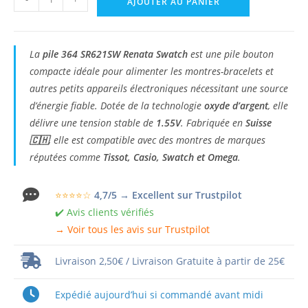
AJOUTER AU PANIER
de
Pile
364
La
pile 364 SR621SW Renata Swatch
est une pile bouton
SR621SW
compacte idéale pour alimenter les montres-bracelets et
Renata
autres petits appareils électroniques nécessitant une source
Swatch
d’énergie fiable. Dotée de la technologie
oxyde d’argent
, elle
délivre une tension stable de
1.55V
. Fabriquée en
Suisse
🇨🇭
, elle est compatible avec des montres de marques
réputées comme
Tissot, Casio, Swatch et Omega
.
⭐⭐⭐⭐☆
4,7/5 → Excellent sur Trustpilot
✔️ Avis clients vérifiés
→ Voir tous les avis sur Trustpilot
Livraison 2,50€ / Livraison Gratuite à partir de 25€
Expédié aujourd’hui si commandé avant midi