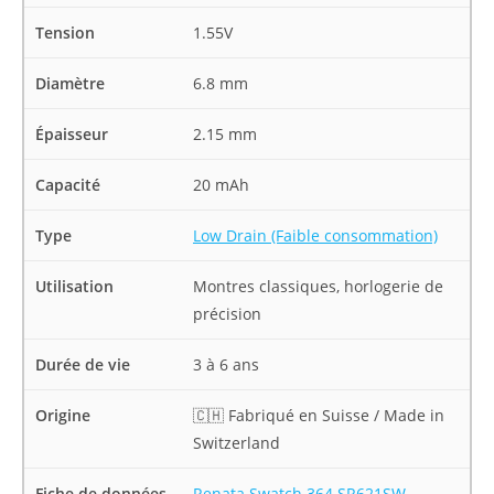
Tension
1.55V
Diamètre
6.8 mm
Épaisseur
2.15 mm
Capacité
20 mAh
Type
Low Drain (Faible consommation)
Utilisation
Montres classiques, horlogerie de
précision
Durée de vie
3 à 6 ans
Origine
🇨🇭 Fabriqué en Suisse / Made in
Switzerland
Fiche de données
Renata Swatch 364 SR621SW