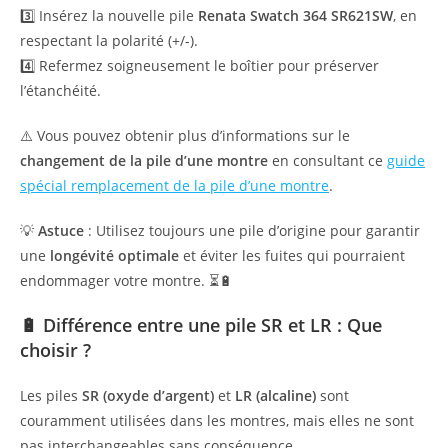
3️⃣ Insérez la nouvelle pile
Renata Swatch
364 SR621SW
, en
respectant la polarité (+/-).
4️⃣ Refermez soigneusement le boîtier pour préserver
l’étanchéité.
⚠️ Vous pouvez obtenir plus d’informations sur le
changement de la pile
d’une montre
en consultant ce
guide
spécial remplacement de la pile d’une montre
.
💡
Astuce
: Utilisez toujours une pile d’origine pour garantir
une
longévité optimale
et éviter les fuites qui pourraient
endommager votre montre. ⏳🔋
🔋
Différence entre une pile SR et LR : Que
choisir ?
Les piles
SR (oxyde d’argent)
et
LR (alcaline)
sont
couramment utilisées dans les montres, mais elles ne sont
pas interchangeables sans conséquence.