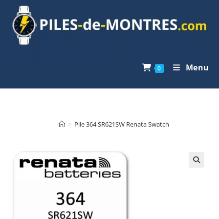
Skip
to
content
Menu
0
>
Pile 364 SR621SW Renata Swatch
🔍