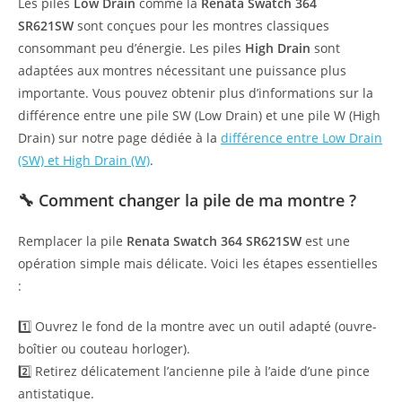
Les piles
Low Drain
comme la
Renata Swatch
364
SR621SW
sont conçues pour les montres classiques
consommant peu d’énergie. Les piles
High Drain
sont
adaptées aux montres nécessitant une puissance plus
importante. Vous pouvez obtenir plus d’informations sur la
différence entre une pile SW (Low Drain) et une pile W (High
Drain) sur notre page dédiée à la
différence entre Low Drain
(SW) et High Drain (W)
.
🔧
Comment changer la pile de ma montre ?
Remplacer la pile
Renata Swatch
364 SR621SW
est une
opération simple mais délicate. Voici les étapes essentielles
:
1️⃣ Ouvrez le fond de la montre avec un outil adapté (ouvre-
boîtier ou couteau horloger).
2️⃣ Retirez délicatement l’ancienne pile à l’aide d’une pince
antistatique.